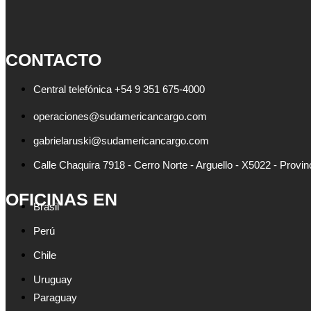
CONTACTO
Central telefónica +54 9 351 675-4000
operaciones@sudamericancargo.com
gabrielaruski@sudamericancargo.com
Calle Chaquira 7918 - Cerro Norte - Arguello - X5022 - Provi
OFICINAS EN
Brasil
Perú
Chile
Uruguay
Paraguay