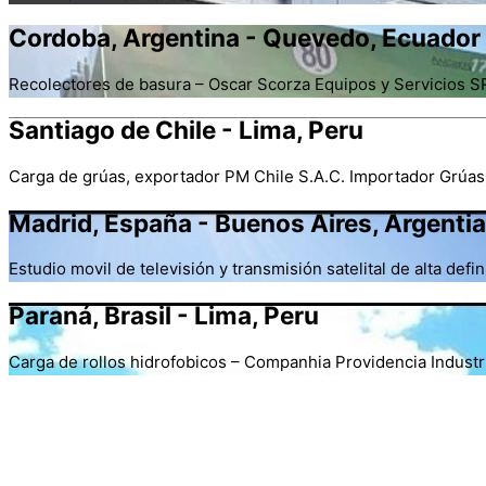
Cordoba, Argentina - Quevedo, Ecuador
Recolectores de basura – Oscar Scorza Equipos y Servicios S
Santiago de Chile - Lima, Peru
Carga de grúas, exportador PM Chile S.A.C. Importador Grúas
Madrid, España - Buenos Aires, Argenti
Estudio movil de televisión y transmisión satelital de alta de
Paraná, Brasil - Lima, Peru
Carga de rollos hidrofobicos – Companhia Providencia Indust