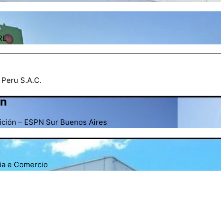
RL
 Peru S.A.C.
an
finición – ESPN Sur Buenos Aires
ria e Comercio